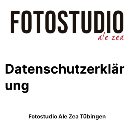
Zum
Inhalt
springen
Datenschutzerklär
ung
Fotostudio Ale Zea Tübingen